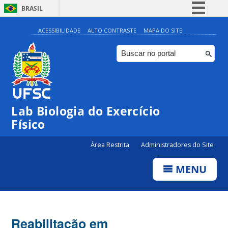
BRASIL
Simplifique!
ACESSIBILIDADE
ALTO CONTRASTE
MAPA DO SITE
Comunica BR
Participe
Acesso à informação
Legislação
Lab Biologia do Exercício
Canais
Físico
Área Restrita
Administradores do Site
MENU
Reabilitação em