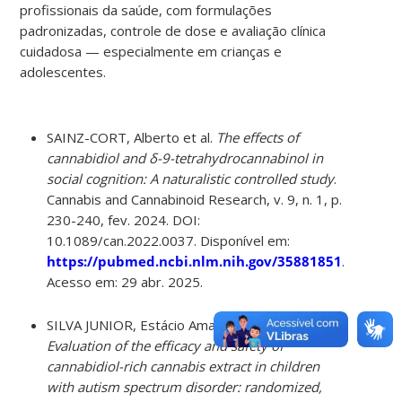
profissionais da saúde, com formulações
padronizadas, controle de dose e avaliação clínica
cuidadosa — especialmente em crianças e
adolescentes.
SAINZ-CORT, Alberto et al.
The effects of
cannabidiol and δ-9-tetrahydrocannabinol in
social cognition: A naturalistic controlled study
.
Cannabis and Cannabinoid Research, v. 9, n. 1, p.
230-240, fev. 2024. DOI:
10.1089/can.2022.0037. Disponível em:
https://pubmed.ncbi.nlm.nih.gov/35881851
.
Acesso em: 29 abr. 2025.
SILVA JUNIOR, Estácio Amaro da et al.
Evaluation of the efficacy and safety of
cannabidiol-rich cannabis extract in children
with autism spectrum disorder: randomized,