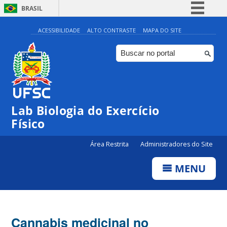
BRASIL
Simplifique!
ACESSIBILIDADE
ALTO CONTRASTE
MAPA DO SITE
Comunica BR
Participe
Acesso à informação
Legislação
Lab Biologia do Exercício
Canais
Físico
Área Restrita
Administradores do Site
MENU
Cannabis medicinal no