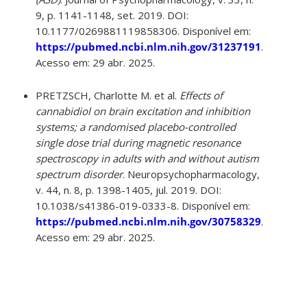
9, p. 1141-1148, set. 2019. DOI:
10.1177/0269881119858306. Disponível em:
https://pubmed.ncbi.nlm.nih.gov/31237191
.
Acesso em: 29 abr. 2025.
PRETZSCH, Charlotte M. et al.
Effects of
cannabidiol on brain excitation and inhibition
systems; a randomised placebo-controlled
single dose trial during magnetic resonance
spectroscopy in adults with and without autism
spectrum disorder
. Neuropsychopharmacology,
v. 44, n. 8, p. 1398-1405, jul. 2019. DOI:
10.1038/s41386-019-0333-8. Disponível em:
https://pubmed.ncbi.nlm.nih.gov/30758329
.
Acesso em: 29 abr. 2025.