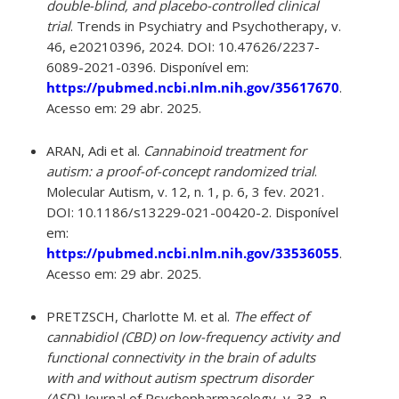
double-blind, and placebo-controlled clinical
trial
. Trends in Psychiatry and Psychotherapy, v.
46, e20210396, 2024. DOI: 10.47626/2237-
6089-2021-0396. Disponível em:
https://pubmed.ncbi.nlm.nih.gov/35617670
.
Acesso em: 29 abr. 2025.
ARAN, Adi et al.
Cannabinoid treatment for
autism: a proof-of-concept randomized trial
.
Molecular Autism, v. 12, n. 1, p. 6, 3 fev. 2021.
DOI: 10.1186/s13229-021-00420-2. Disponível
em:
https://pubmed.ncbi.nlm.nih.gov/33536055
.
Acesso em: 29 abr. 2025.
PRETZSCH, Charlotte M. et al.
The effect of
cannabidiol (CBD) on low-frequency activity and
functional connectivity in the brain of adults
with and without autism spectrum disorder
(ASD)
. Journal of Psychopharmacology, v. 33, n.