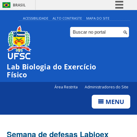
BRASIL
Simplifique!
ACESSIBILIDADE
ALTO CONTRASTE
MAPA DO SITE
Comunica BR
Participe
Acesso à informação
Legislação
Lab Biologia do Exercício
Canais
Físico
Área Restrita
Administradores do Site
MENU
Semana de defesas Labioex