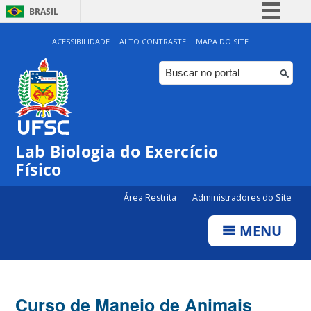
BRASIL
Simplifique!
ACESSIBILIDADE
ALTO CONTRASTE
MAPA DO SITE
Comunica BR
Participe
Acesso à informação
Legislação
Lab Biologia do Exercício
Canais
Físico
Área Restrita
Administradores do Site
MENU
Curso de Manejo de Animais