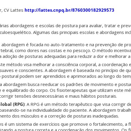
ar, CV Lattes
http://lattes.cnpq.br/8760300182929573
várias abordagens e escolas de postura para avaliar, tratar e pre
uloesquelético. Algumas das principais escolas e abordagens inc
ta abordagem é focada no auto-tratamento e na prevenção de pr
rtebral, como dores nas costas e no pescoço. O método incentiva
 a adoção de posturas adequadas para reduzir a dor e melhorar a
Este método visa melhorar a consciência corporal, a coordenação 
suaves e conscientes. A abordagem é baseada no princípio de q
to postural podem ser aprendidos e aprimorados ao longo do tem
ta abordagem busca reeducar os padrões de movimento e postur
e e equilibrado do corpo. Os fisioterapeutas que utilizam este 
e corrigir tensões desnecessárias e maus hábitos posturais.
lobal (RPG)
: A RPG é um método terapêutico que visa corrigir de
 baseando-se na individualidade do paciente. A abordagem trabal
mento dos músculos e a correção de posturas inadequadas.
tes é um sistema de exercícios que promove o fortalecimento, a fl
atizando a postura correta e a coordenação dos movimentos. Os f