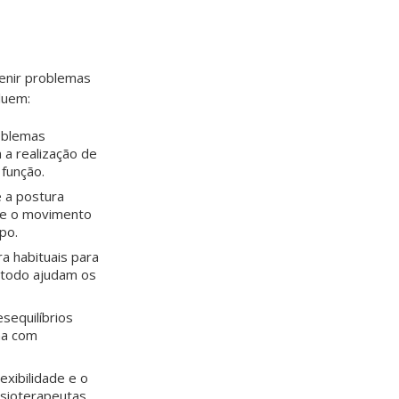
venir problemas
luem:
oblemas
 a realização de
 função.
e a postura
ue o movimento
po.
a habituais para
método ajudam os
sequilíbrios
ha com
exibilidade e o
isioterapeutas