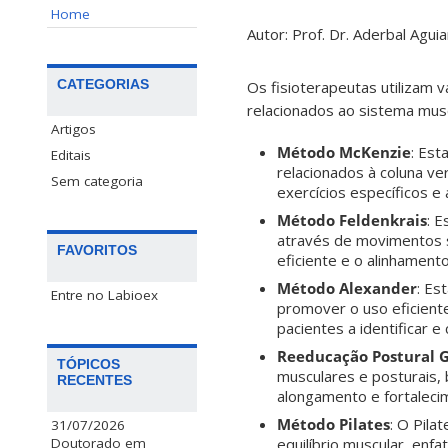
Home
Autor: Prof. Dr. Aderbal Agui
CATEGORIAS
Os fisioterapeutas utilizam 
relacionados ao sistema musc
Artigos
Método McKenzie
: Es
Editais
relacionados à coluna ve
Sem categoria
exercícios específicos e
Método Feldenkrais
: 
através de movimentos 
FAVORITOS
eficiente e o alinhamen
Método Alexander
: Es
Entre no Labioex
promover o uso eficient
pacientes a identificar 
Reeducação Postural G
TÓPICOS
musculares e posturais,
RECENTES
alongamento e fortaleci
Método Pilates
: O Pila
31/07/2026
equilíbrio muscular, enf
Doutorado em