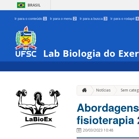
BRASIL
Ir para o conteúdo
1
Ir para o menu
2
Ir para a busca
3
Ir para o rodapé
4
Lab Biologia do Exer
Notícias
Sem categ
Abordagens 
fisioterapia
20/03/2023 10:48