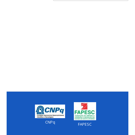
CNPq
FAPESC