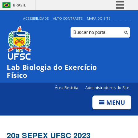
BRASIL
Simplifique!
ACESSIBILIDADE
ALTO CONTRASTE
MAPA DO SITE
Comunica BR
Participe
Acesso à informação
Legislação
Lab Biologia do Exercício
Canais
Físico
Área Restrita
Administradores do Site
MENU
20a SEPEX UFSC 2023