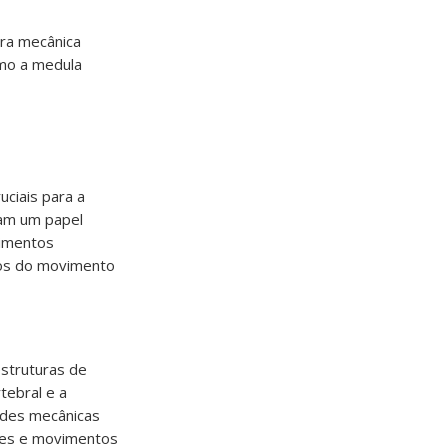
ra mecânica
omo a medula
uciais para a
ham um papel
vimentos
icos do movimento
estruturas de
tebral e a
ades mecânicas
ades e movimentos