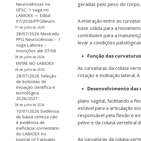
geradas pelo peso do corpo,
Neurociências na
UFSC: 1 vaga no
LABIOEX — Edital
A interação entre as curvat
07/2026/PPGNeuro
base sólida para a moviment
31 de julho de 2026
28/07/2026 Mestrado
contribuem para a manutençã
PPG Neurociências – 1
levar a condições patológica
vaga Labioex –
inscrições até 07/08
Função das curvaturas
28 de julho de 2026
ENTRE NO LABIOEX
As curvaturas da coluna vert
28 de julho de 2026
rotação e inclinação lateral
28/07/2026 Seleção
de bolsistas de
iniciação científica e
Desenvolvimento das 
tecnológica
2026/2027
plano sagital, facilitando a 
28 de julho de 2026
estável para a articulação es
10/07/2026 Evidência
responsável pela flexão e e
de baixa certeza não
pelve e da coluna vertebral
é evidência de
ineficácia: comentário
do LABIOEX no
As curvaturas da coluna vert
Journal of Cannabis