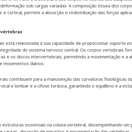
 à deformação sob cargas variadas. A composição óssea dos corpo
e cortical, permite a absorção e redistribuição das forças aplica
 vértebras
is está relacionada à sua capacidade de proporcionar suporte est
integridade do sistema nervoso central. Os corpos vertebrais f
bras e os discos intervertebrais, permitindo a movimentação e a 
 e movimentos diários.
rais contribuem para a manutenção das curvaturas fisiológicas d
ical e lombar e a cifose torácica, garantindo o equilíbrio e a est
ão estruturas essenciais na coluna vertebral, desempenhando um 
 de cargas, absorção de impactos e movimentação das vértebras