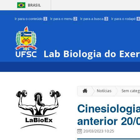
BRASIL
Ir para o conteúdo
1
Ir para o menu
2
Ir para a busca
3
Ir para o rodapé
4
Lab Biologia do Exer
Notícias
Sem categ
Cinesiologia
anterior 20/
20/03/2023 10:25