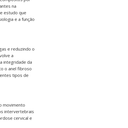
tantes na
 de estudo que
iologia e a função
gas e reduzindo o
volve a
a integridade da
o o anel fibroso
rentes tipos de
r o movimento
os intervertebrais
ordose cervical e