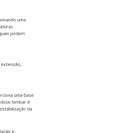
rcionando uma
vaturas
 quais podem
, extensão,
porciona uma base
ordose lombar é
stabilização da
stação e