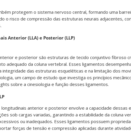
ambém protegem o sistema nervoso central, formando uma barrei
ndo o risco de compressão das estruturas neurais adjacentes, c
.
is Anterior (LLA) e Posterior (LLP)
nterior e posterior são estruturas de tecido conjuntivo fibroso cr
ento adequado da coluna vertebral. Esses ligamentos desempen
 integridade das estruturas esqueléticas e na limitação dos mo
siologia, um campo de estudo que investiga os princípios mecân
ights sobre a cinesiologia e função desses ligamentos.
LLP
s longitudinais anterior e posterior envolve a capacidade dessas 
ções sob cargas variadas, garantindo a estabilidade da coluna ver
cessivos ou inadequados. Esses ligamentos possuem propried
uportar forças de tensão e compressão aplicadas durante ativid