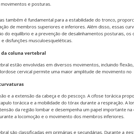
 movimentos e posturas.
uras também é fundamental para a estabilidade do tronco, propo
ação de membros superiores e inferiores. Além disso, essas cur
o do equilíbrio e a prevenção de desalinhamentos posturais, os
s e disfunções musculoesqueléticas.
 da coluna vertebral
ebral estão envolvidas em diversos movimentos, incluindo flexão
. A lordose cervical permite uma maior amplitude de movimento no
curvaturas
flexão e a extensão da cabeça e do pescoço. A cifose torácica pro
capulo torácica e a mobilidade do tórax durante a respiração. A l
xtensão da região lombar e desempenha um papel importante na e
 durante a locomoção e o movimento dos membros inferiores.
ebral são classificadas em primárias e secundárias. Durante a ge