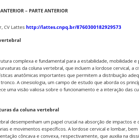
 ANTERIOR – PARTE ANTERIOR
ar, CV Lattes
http://lattes.cnpq.br/8760300182929573
vertebral
rutura complexa e fundamental para a estabilidade, mobilidade e
urvaturas da coluna vertebral, que incluem a lordose cervical, a ci
rísticas anatômicas importantes que permitem a distribuição ade
o tronco. A cinesiologia, um campo de estudo que aborda os princ
e uma visão valiosa sobre o funcionamento e a interação das cu
turas da coluna vertebral
ebral desempenham um papel crucial na absorção de impactos e d
árias e movimentos específicos. A lordose cervical e lombar, bem
entação côncava e convexa, respectivamente, que auxilia na diss