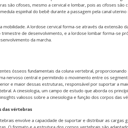
ras são cifoses, mesmo a cervical e lombar, pois as cifoses são 
 medula espinhal do bebê durante a passagem pela canal uterino 
a mobilidade. A lordose cervical forma-se através da extensão d
 trimestre de desenvolvimento, e a lordose lombar forma-se pr
esenvolvimento da marcha.
ntes ósseos fundamentais da coluna vertebral, proporcionando
tema nervoso central e permitindo o movimento entre os segment
terior e maior dessas estruturas, responsável por suportar a mai
rtebral. A cinesiologia, um campo de estudo que aborda os princí
sights valiosos sobre a cinesiologia e função dos corpos das vé
s das vértebras
rtebrais envolve a capacidade de suportar e distribuir as cargas
ras. O formato e a estrutura dos corpos vertebrais são adaptad