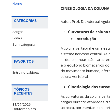
Home
CINESIOLOGIA DA COLUNA
CATEGORIAS
Autor: Prof. Dr. Aderbal Agui
Curvaturas da coluna 
Artigos
Editais
Introdução
Sem categoria
A coluna vertebral é uma est
sistema nervoso central. As c
lordose lombar, são caracte
FAVORITOS
e o equilíbrio biomecânico d
do movimento humano, oferec
Entre no Labioex
coluna vertebral.
Cinesiologia das curva
TÓPICOS
RECENTES
As curvaturas da coluna vert
cargas durante atividades di
31/07/2026
torácica, apresentam uma ori
Doutorado em