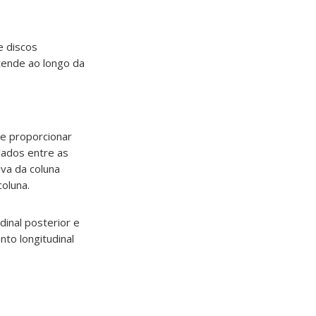
e discos
stende ao longo da
de proporcionar
lados entre as
iva da coluna
coluna.
dinal posterior e
nto longitudinal