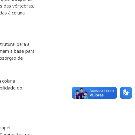
s das vértebras,
das à coluna
rutural para a
ormam a base para
absorção de
a coluna
abilidade do
papel
. Compostos por