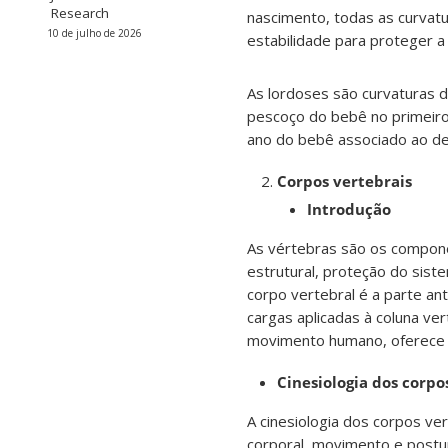
Research
nascimento, todas as curvatu
10 de julho de 2026
estabilidade para proteger a
As lordoses são curvaturas d
pescoço do bebê no primeiro
ano do bebê associado ao d
Corpos vertebrais
Introdução
As vértebras são os compone
estrutural, proteção do sis
corpo vertebral é a parte an
cargas aplicadas à coluna ve
movimento humano, oferece in
Cinesiologia dos corpo
A cinesiologia dos corpos ve
corporal, movimento e postu