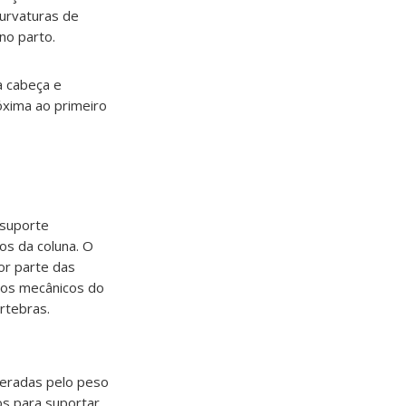
curvaturas de
no parto.
a cabeça e
óxima ao primeiro
 suporte
os da coluna. O
or parte das
pios mecânicos do
rtebras.
 geradas pelo peso
os para suportar