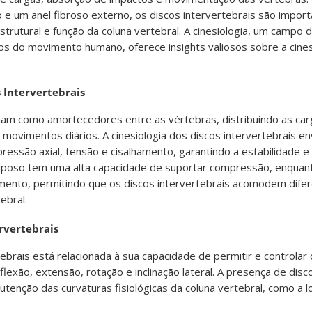
 e um anel fibroso externo, os discos intervertebrais são impor
trutural e função da coluna vertebral. A cinesiologia, um campo
os do movimento humano, oferece insights valiosos sobre a cines
s Intervertebrais
tuam como amortecedores entre as vértebras, distribuindo as car
 movimentos diários. A cinesiologia dos discos intervertebrais en
essão axial, tensão e cisalhamento, garantindo a estabilidade e 
ulposo tem uma alta capacidade de suportar compressão, enquant
amento, permitindo que os discos intervertebrais acomodem dife
ebral.
rvertebrais
tebrais está relacionada à sua capacidade de permitir e controla
 flexão, extensão, rotação e inclinação lateral. A presença de disc
tenção das curvaturas fisiológicas da coluna vertebral, como a l