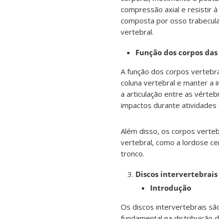
compressão axial e resistir
composta por osso trabecular 
vertebral.
Função dos corpos das
A função dos corpos vertebra
coluna vertebral e manter a 
a articulação entre as vérte
impactos durante atividades
Além disso, os corpos verteb
vertebral, como a lordose cerv
tronco.
Discos intervertebrais
Introdução
Os discos intervertebrais s
fundamental na distribuição