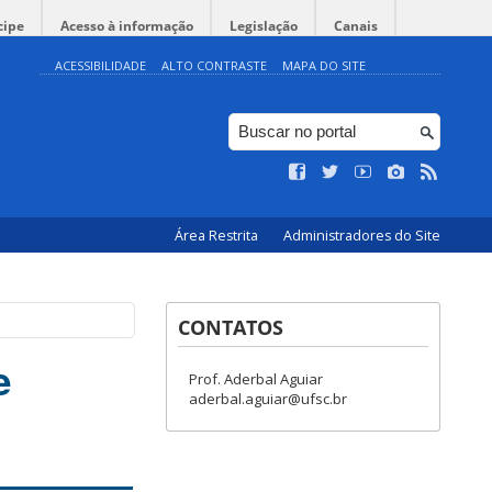
cipe
Acesso à informação
Legislação
Canais
ACESSIBILIDADE
ALTO CONTRASTE
MAPA DO SITE
Área Restrita
Administradores do Site
CONTATOS
e
Prof. Aderbal Aguiar
aderbal.aguiar@ufsc.br