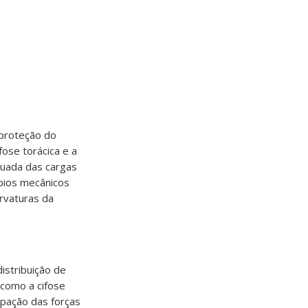
 proteção do
fose torácica e a
quada das cargas
ípios mecânicos
rvaturas da
istribuição de
 como a cifose
ipação das forças