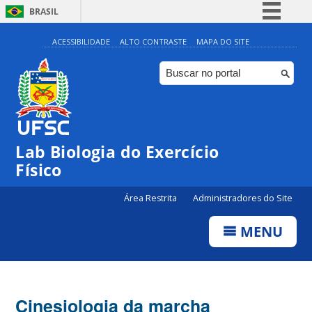
BRASIL
Simplifique!
ACESSIBILIDADE
ALTO CONTRASTE
MAPA DO SITE
Comunica BR
Participe
Acesso à informação
Legislação
Lab Biologia do Exercício
Canais
Físico
Área Restrita
Administradores do Site
MENU
Cinesiologia da marcha