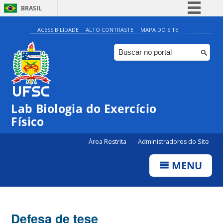
BRASIL
Simplifique!
ACESSIBILIDADE
ALTO CONTRASTE
MAPA DO SITE
Comunica BR
Participe
Acesso à informação
Legislação
Lab Biologia do Exercício
Canais
Físico
Área Restrita
Administradores do Site
MENU
Defesa de tese