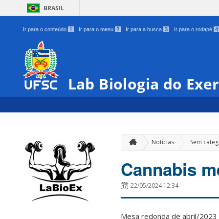
BRASIL
Ir para o conteúdo
1
Ir para o menu
2
Ir para a busca
3
Ir para o rodapé
4
Lab Biologia do Exer
Notícias
Sem categ
Cannabis me
22/05/2024 12:34
Mesa redonda de abril/2023