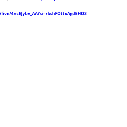
/live/4ncEJybv_AA?si=rkshFOttxAgd5HO3