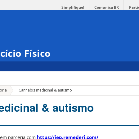
Simplifique!
Comunica BR
Parti
cício Físico
»
oria
Cannabis medicinal & autismo
dicinal & autismo
 em parceria com
https://iep.remederi.com/