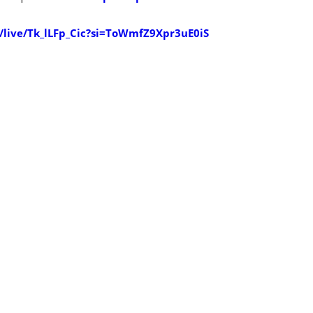
live/Tk_lLFp_Cic?si=ToWmfZ9Xpr3uE0iS