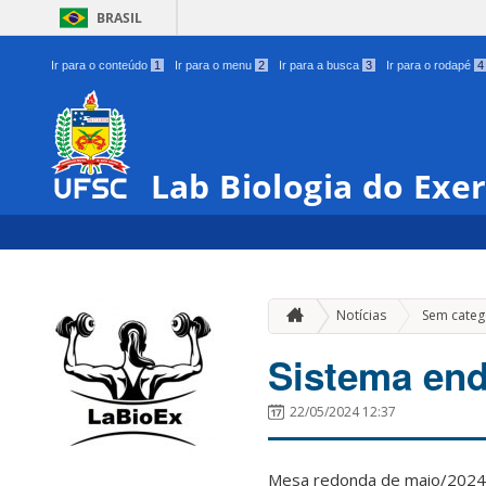
BRASIL
Ir para o conteúdo
1
Ir para o menu
2
Ir para a busca
3
Ir para o rodapé
4
Lab Biologia do Exer
Notícias
Sem categ
Sistema en
22/05/2024 12:37
Mesa redonda de maio/2024