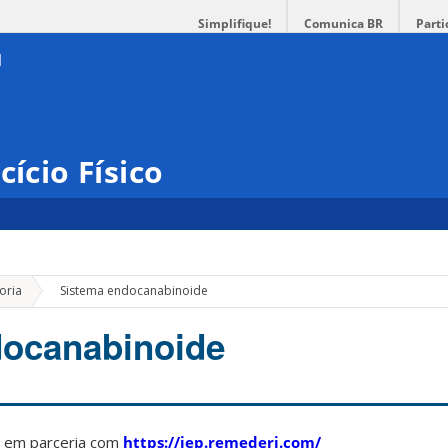
Simplifique!
Comunica BR
Parti
cício Físico
»
oria
Sistema endocanabinoide
docanabinoide
 em parceria com
https://iep.remederi.com/