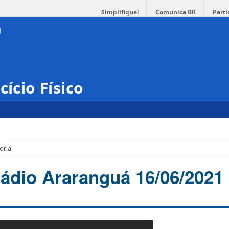
Simplifique!
Comunica BR
Parti
cício Físico
oria
Rádio Araranguá 16/06/2021