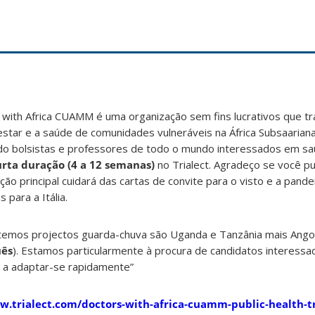
with Africa CUAMM é uma organização sem fins lucrativos que tr
star e a saúde de comunidades vulneráveis na África Subsaariana
o bolsistas e professores de todo o mundo interessados em saú
urta duração (4 a 12 semanas)
no Trialect. Agradeço se você pu
ção principal cuidará das cartas de convite para o visto e a pand
 para a Itália.
e temos projectos guarda-chuva são Uganda e Tanzânia mais Ang
uês
). Estamos particularmente à procura de candidatos interess
 a adaptar-se rapidamente”
w.trialect.com/doctors-with-africa-cuamm-public-health-tr