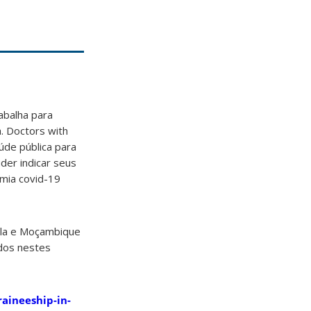
abalha para
. Doctors with
de pública para
der indicar seus
emia covid-19
ola e Moçambique
ados nestes
aineeship-in-