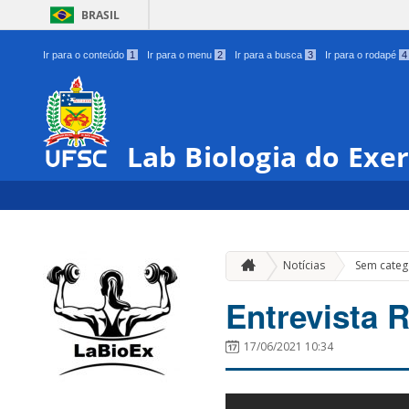
BRASIL
Ir para o conteúdo
1
Ir para o menu
2
Ir para a busca
3
Ir para o rodapé
4
Lab Biologia do Exer
Notícias
Sem categ
Entrevista 
17/06/2021 10:34