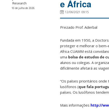
e África
Research
10 de julho de 2026
12/06/2021 09:15
Prezado Prof. Aderbal
Fundada em 1950, a Doctors 
proteger e melhorar o bem-e
Africa CUAMM está convidand
uma
bolsa de estudos de c
alunos ou colegas. A organiza
dificilmente afetará as viagens
“Os países prioritários ond
lusófonos (
que fala portug
países. Os lusófonos tendem
Mais informações
http://ww