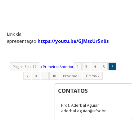
Link da
apresentação
https://youtu.be/GjMscUr5n0s
Página 6 de 17
« Primeiro
‹ Anterior
2
3
4
5
6
7
8
9
10
Próximo ›
Última »
CONTATOS
Prof. Aderbal Aguiar
aderbal.aguiar@ufsc.br