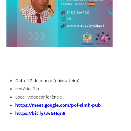
Data: 17 de março (quinta-feira)
Horário: 9 h
Local: videoconferência
https://meet.google.com/pof-simh-pub
https://bit.ly/3vGHqn8