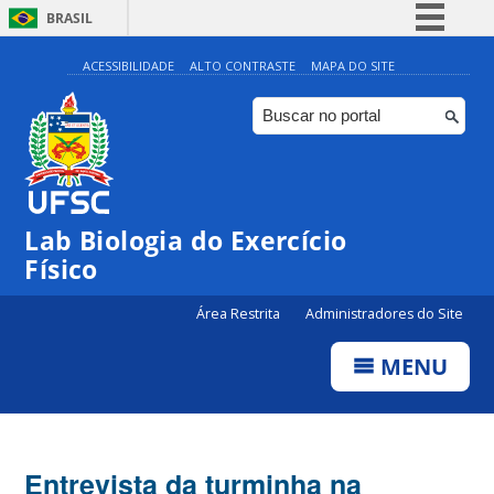
BRASIL
Simplifique!
ACESSIBILIDADE
ALTO CONTRASTE
MAPA DO SITE
Comunica BR
Participe
Acesso à informação
Legislação
Lab Biologia do Exercício
Canais
Físico
Área Restrita
Administradores do Site
MENU
Entrevista da turminha na