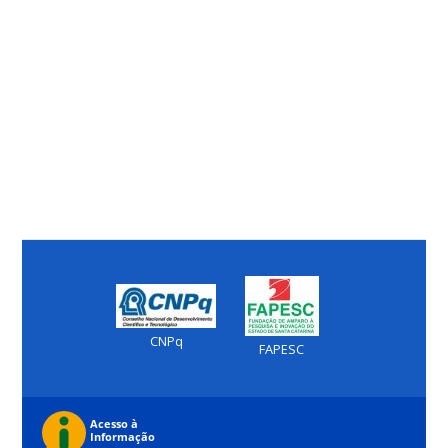
CNPq
FAPESC