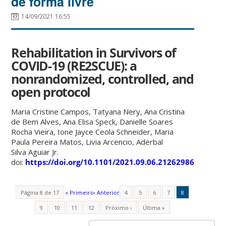
de forma livre
14/09/2021 16:55
Rehabilitation in Survivors of
COVID-19 (RE2SCUE): a
nonrandomized, controlled, and
open protocol
Maria Cristine
Campos
,
Tatyana
Nery
,
Ana Cristina
de Bem
Alves
,
Ana Elisa
Speck
,
Danielle Soares
Rocha
Vieira
,
Ione Jayce Ceola
Schneider
,
Maria
Paula Pereira
Matos
,
Livia
Arcencio
,
Aderbal
Silva
Aguiar
Jr.
doi:
https://doi.org/10.1101/2021.09.06.21262986
Página 8 de 17
« Primeiro
‹ Anterior
4
5
6
7
8
9
10
11
12
Próximo ›
Última »