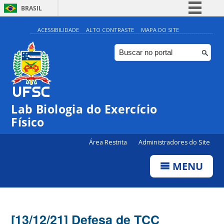
BRASIL
Simplifique!
ACESSIBILIDADE
ALTO CONTRASTE
MAPA DO SITE
Comunica BR
Participe
Acesso à informação
Legislação
Lab Biologia do Exercício
Canais
Físico
Área Restrita
Administradores do Site
MENU
[13/12/21] Defesa de TCC