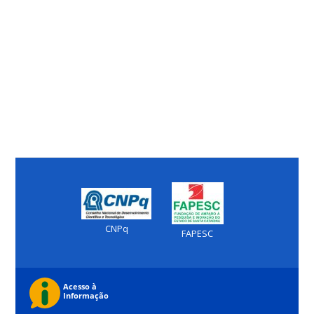
CNPq
FAPESC