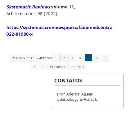
Systematic Reviews
volume
11
,
Article number: 98 (2022)
https://systematicreviewsjournal.biomedcentral.com/ar
022-01980-x
Página 5 de 17
‹ Anterior
1
2
3
4
5
6
7
8
9
Próximo ›
Última »
CONTATOS
Prof. Aderbal Aguiar
aderbal.aguiar@ufsc.br