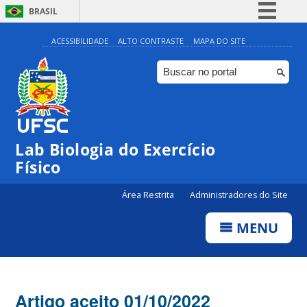
BRASIL
Simplifique!
ACESSIBILIDADE
ALTO CONTRASTE
MAPA DO SITE
Comunica BR
Participe
Acesso à informação
Legislação
Lab Biologia do Exercício
Canais
Físico
Área Restrita
Administradores do Site
MENU
Artigo aceito 01/10/2022