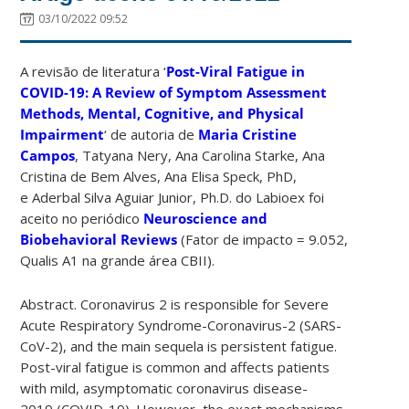
03/10/2022 09:52
A revisão de literatura ‘
Post-Viral Fatigue in
COVID-19: A Review of Symptom Assessment
Methods, Mental, Cognitive, and Physical
Impairment
‘ de autoria de
Maria Cristine
Campos
, Tatyana Nery, Ana Carolina Starke, Ana
Cristina de Bem Alves, Ana Elisa Speck, PhD,
e Aderbal Silva Aguiar Junior, Ph.D. do Labioex foi
aceito no periódico
Neuroscience and
Biobehavioral Reviews
(Fator de impacto = 9.052,
Qualis A1 na grande área CBII).
Abstract. Coronavirus 2 is responsible for Severe
Acute Respiratory Syndrome-Coronavirus-2 (SARS-
CoV-2), and the main sequela is persistent fatigue.
Post-viral fatigue is common and affects patients
with mild, asymptomatic coronavirus disease-
2019 (COVID-19). However, the exact mechanisms